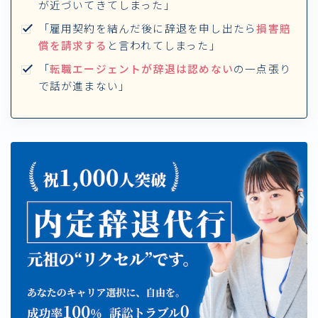
が近づいてきてしまった」
「雇用契約を結んだ後に辞退を申し出たら
損害賠
償を請求する
と言われてしまった」
「
転職エージェントが辞退は認めない
の一点張り
で話が進まない」