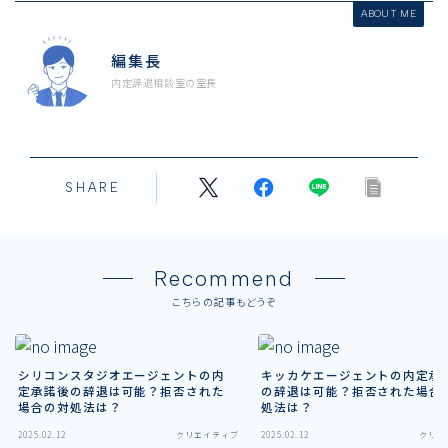
ABOUT ME
編集長
内定辞退相談室の室長
SHARE
Recommend
こちらの記事もどうぞ
シリコンスタジオエージェントの内
キッカケエージェントの内定承
定承諾後の辞退は可能？拒否された
の辞退は可能？拒否された場合
場合の対処法は？
処法は？
2025.02.12
クリエイティブ
2025.02.12
クリエ