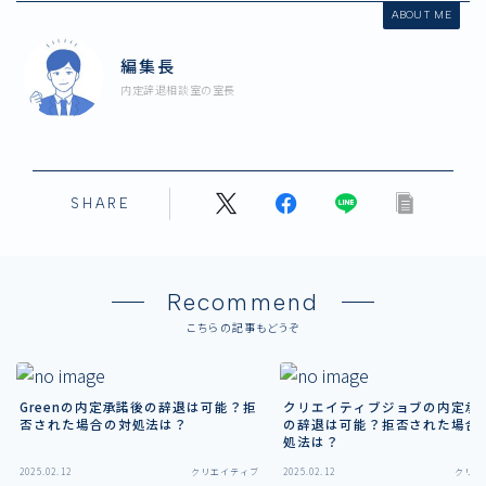
ABOUT ME
編集長
内定辞退相談室の室長
SHARE
Recommend
こちらの記事もどうぞ
Greenの内定承諾後の辞退は可能？拒
クリエイティブジョブの内定承
否された場合の対処法は？
の辞退は可能？拒否された場合
処法は？
2025.02.12
クリエイティブ
2025.02.12
クリエ